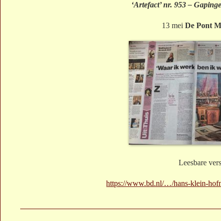
‘Artefact’ nr. 953 – Gaping
13 mei
De Pont 
Leesbare vers
https://www.bd.nl/…/hans-klein-hofm