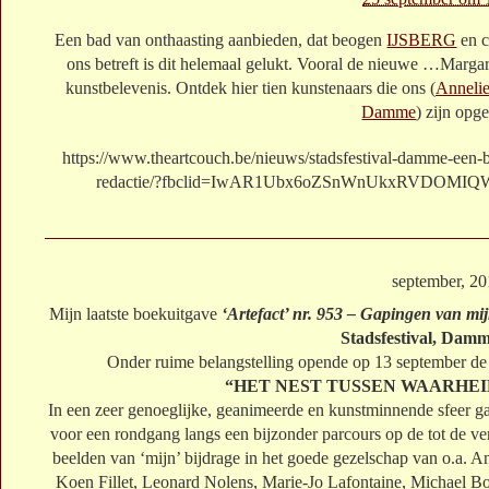
Een bad van onthaasting aanbieden, dat beogen
IJSBERG
en c
ons betreft is dit helemaal gelukt. Vooral de nieuwe
…
Margar
kunstbelevenis. Ontdek hier tien kunstenaars die ons (
Annelie
Damme
) zijn opg
https://www.theartcouch.be/nieuws/stadsfestival-damme-een-b
redactie/?fbclid=IwAR1Ubx6oZSnWnUkxRVDOMIQW
september, 2
Mijn laatste boekuitgave
‘Artefact’ nr. 953 – Gapingen van mij
Stadsfestival, Dam
Onder ruime belangstelling opende op 13 september de 
“HET NEST TUSSEN WAARHEI
In een zeer genoeglijke, geanimeerde en kunstminnende sfeer ga
voor een rondgang langs een bijzonder parcours op de tot de ve
beelden van ‘mijn’ bijdrage in het goede gezelschap van o.a.
Koen Fillet, Leonard Nolens, Marie-Jo Lafontaine, Michael B