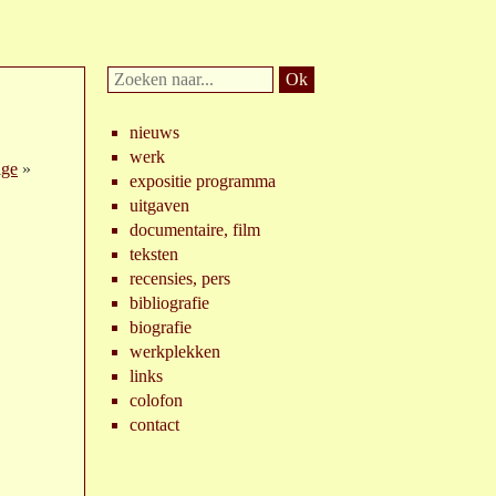
Doorzoek
website:
nieuws
werk
ige
»
expositie programma
uitgaven
documentaire, film
teksten
recensies, pers
bibliografie
biografie
werkplekken
links
colofon
contact