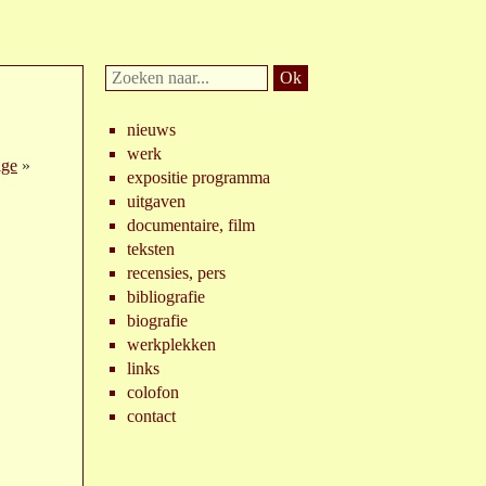
Doorzoek
website:
nieuws
werk
ige
»
expositie programma
uitgaven
documentaire, film
teksten
recensies, pers
bibliografie
biografie
werkplekken
links
colofon
contact