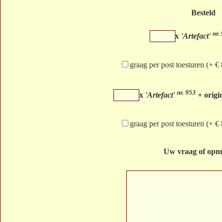
Besteld
nr.
x
'Artefact'
graag per post toesturen (+ €
nr. 953
x
'Artefact'
+ origin
graag per post toesturen (+ €
Uw vraag of opm