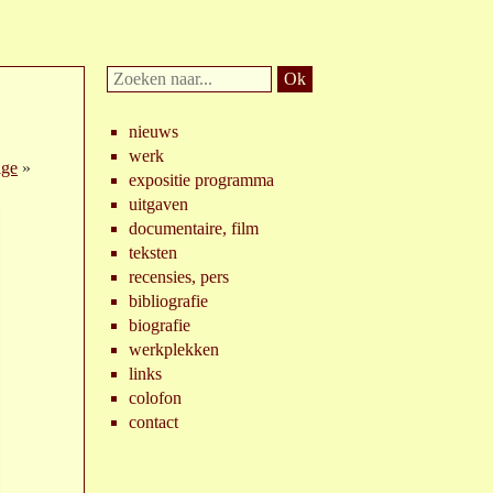
Doorzoek
website:
nieuws
werk
ige
»
expositie programma
uitgaven
documentaire, film
teksten
recensies, pers
bibliografie
biografie
werkplekken
links
colofon
contact